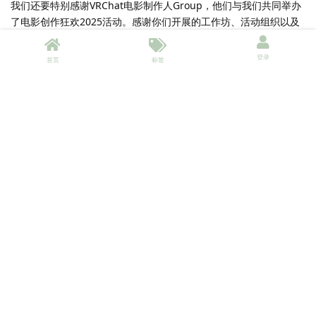
我们还要特别感谢VRChat电影制作人Group，他们与我们共同举办
了电影创作狂欢2025活动。感谢你们开展的工作坊、活动组织以及
放映安排。
登录
首页
标签
现在进入获奖名单...
10部获奖影片（无特别排序）：
A Murder Most Confusing
由 Danny Grey Productions 制作
Zero Point: Echo Run
由 Reina Storm 制作
She Left - I Drove
由 k0lb0sa 制作
Decaf
由 Rukus4d 制作
A Key to Cadence
由 Quinnster 制作
Can I See You Again?
由 CluelessCthulu 制作
How VR Contractors Prepare 2.5 Million Instances Every
Year | VR Insider
由 okgold 制作
Drowning in Reflection
由 Luxifinity 制作
Two Days for a Spark あの日、君がくれた光。
由 mitsuki_neru
制作
El Ultimo Segador
由 jaildenwold 制作
这些影片已收录在VRChat主频道的电影创作狂欢2025播放列表
。请