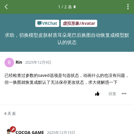
1
/
2
条
VRChat
虚拟形象/Avatar
求助，切换模型皮肤材质耳朵尾巴后换图自动恢复成模型默
认的状态
Rin
R
2025年12月9日
已经检查过参数的saved选项是勾选状态，动画什么的也没有问题，
但一换图就恢复成默认了无法保存更改状态，求大佬解惑一下
回复
6 天
后
COCOA GAME
2025年12月15日