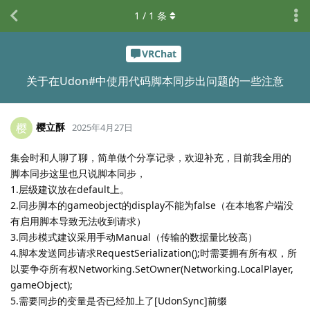
1
/
1
条
VRChat
关于在Udon#中使用代码脚本同步出问题的一些注意
樱立酥
樱
2025年4月27日
集会时和人聊了聊，简单做个分享记录，欢迎补充，目前我全用的
脚本同步这里也只说脚本同步，
1.层级建议放在default上。
2.同步脚本的gameobject的display不能为false（在本地客户端没
有启用脚本导致无法收到请求）
3.同步模式建议采用手动Manual（传输的数据量比较高）
4.脚本发送同步请求RequestSerialization();时需要拥有所有权，所
以要争夺所有权Networking.SetOwner(Networking.LocalPlayer,
gameObject);
5.需要同步的变量是否已经加上了[UdonSync]前缀