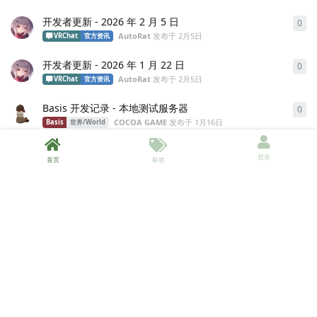
开发者更新 - 2026 年 2 月 5 日
0
0
条
AutoRat
发布于
2月5日
VRChat
官方资讯
开发者更新 - 2026 年 1 月 22 日
0
0
条
AutoRat
发布于
2月5日
VRChat
官方资讯
Basis 开发记录 - 本地测试服务器
0
0
条
COCOA GAME
发布于
1月16日
Basis
世界/World
Basis 开发记录 - 自定义设置参数
0
0
条
登录
首页
标签
COCOA GAME
发布于
1月15日
Basis
世界/World
Basis 开发记录 - 自定义渲染管线带来的难题
0
0
条
COCOA GAME
发布于
1月15日
Basis
世界/World
开发者更新 - 2025 年 12 月 18 日
0
0
条
COCOA GAME
发布于
1月3日
VRChat
官方资讯
求助，切换模型皮肤材质耳朵尾巴后换图自动恢复成模
1
1
条
R
型默认的状态
COCOA GAME
回复于
2025年12月15日
VRChat
虚拟形象/Avatar