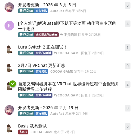
开发者更新 - 2026 年 3 月 5 日
0
0
条
AutoRat
发布于
3月5日
VRChat
官方资讯
[个人笔记]解决Base蹲下趴下等动画 动作弯曲变形的
4
4
条
K
一个思路
不是猫咪
回复于
2月28日
VRChat
虚拟形象/Avatar
Lura Switch 2 正在测试！
1
1
条
COCOA GAME
回复于
2月20日
VRChat
世界/World
2月7日 VRChat 更新汇总
0
0
条
COCOA GAME
发布于
2月20日
VRChat
官方资讯
自定义编辑器脚本在 VRChat 世界编译过程中会报错并
2
2
条
阻断世界上传过程
COCOA GAME
回复于
2月20日
VRChat
世界/World
开发者更新 - 2026 年 2 月 19 日
0
0
条
AutoRat
发布于
2月19日
VRChat
官方资讯
Basis 载具测试
0
0
条
COCOA GAME
发布于
2月7日
Basis