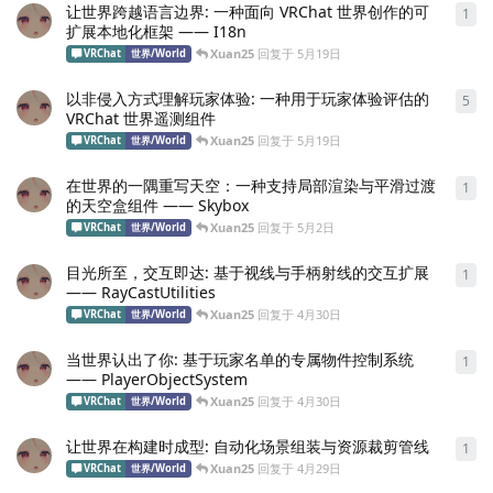
让世界跨越语言边界: 一种面向 VRChat 世界创作的可
1
1
条
扩展本地化框架 —— I18n
Xuan25
回复于
5月19日
VRChat
世界/World
以非侵入方式理解玩家体验: 一种用于玩家体验评估的
5
5
条
VRChat 世界遥测组件
Xuan25
回复于
5月19日
VRChat
世界/World
在世界的一隅重写天空：一种支持局部渲染与平滑过渡
1
1
条
的天空盒组件 —— Skybox
Xuan25
回复于
5月2日
VRChat
世界/World
目光所至，交互即达: 基于视线与手柄射线的交互扩展
1
1
条
—— RayCastUtilities
Xuan25
回复于
4月30日
VRChat
世界/World
当世界认出了你: 基于玩家名单的专属物件控制系统
1
1
条
—— PlayerObjectSystem
Xuan25
回复于
4月30日
VRChat
世界/World
让世界在构建时成型: 自动化场景组装与资源裁剪管线
1
1
条
Xuan25
回复于
4月29日
VRChat
世界/World