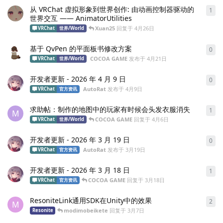
从 VRChat 虚拟形象到世界创作: 由动画控制器驱动的
1
1
条
世界交互 —— AnimatorUtilities
Xuan25
回复于
4月26日
VRChat
世界/World
基于 QvPen 的平面板书修改方案
0
0
条
COCOA GAME
发布于
4月21日
VRChat
世界/World
开发者更新 - 2026 年 4 月 9 日
0
0
条
AutoRat
发布于
4月9日
VRChat
官方资讯
求助帖：制作的地图中的玩家有时候会头发衣服消失
1
1
条
M
COCOA GAME
回复于
4月6日
VRChat
世界/World
开发者更新 - 2026 年 3 月 19 日
0
0
条
AutoRat
发布于
3月19日
VRChat
官方资讯
开发者更新 - 2026 年 3 月 18 日
1
1
条
COCOA GAME
回复于
3月18日
VRChat
官方资讯
ResoniteLink通用SDK在Unity中的效果
2
2
条
M
modimobeikete
回复于
3月7日
Resonite