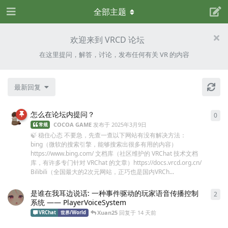
全部主题
欢迎来到 VRCD 论坛
在这里提问，解答，讨论，发布任何有关 VR 的内容
最新回复
怎么在论坛内提问？
0
0
条
COCOA GAME
发布于
2025年3月9日
常规
🍃 稳住心态 不要急，先查一查以下网站有没有解决方法：
bing（微软的搜索引擎，能够搜索出很多有用的内容）
https://www.bing.com/ 文档库（社区维护的 VRChat 技术文档
库，有许多专门针对 VRChat 的文章）https://docs.vrcd.org.cn/
Bilibili（全国最大的2次元网站，正巧也是国内VRCh...
是谁在我耳边说话: 一种事件驱动的玩家语音传播控制
2
2
条
系统 —— PlayerVoiceSystem
Xuan25
回复于
14 天前
VRChat
世界/World